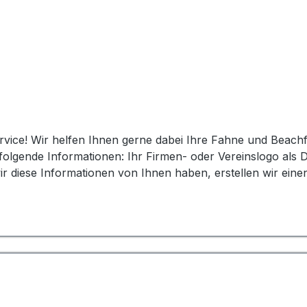
ervice! Wir helfen Ihnen gerne dabei Ihre Fahne und Beac
 Datei Die gewünschten Farben, Texte und Schriftart
 Kontrolle vorab. Sobald Sie den Entwurf überprüft haben 
er Service beinhaltet einen Entwurf und eine nachfolgende 
weitere Fragen haben oder unseren Grafikservice in Ansp
r Gestaltung Ihrer Fahne und Ihres Banners zu helfen!