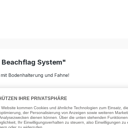
o Beachflag System"
e mit Bodenhalterung und Fahne!
 den gewerblichen Dauereinsatz!
t sehr gutem Durchdruck auf Premium Fahnenstoff mit eige
ns-Direktdruck mit Durchdruck (Rückseite spiegelverkehrt)
.