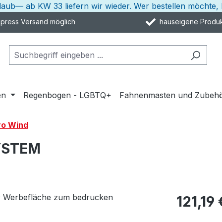
rlaub— ab KW 33 liefern wir wieder. Wer bestellen möcht
ress Versand möglich
hauseigene Produk
en
Regenbogen - LGBTQ+
Fahnenmasten und Zubeh
ro Wind
YSTEM
121,19 