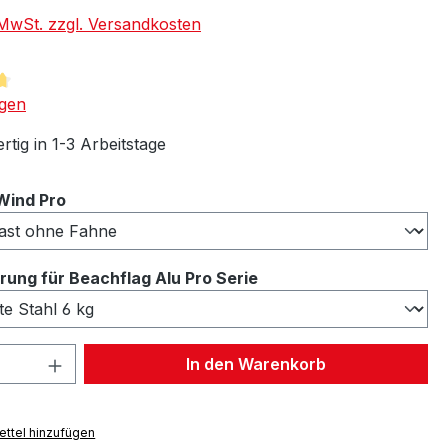
. MwSt. zzgl. Versandkosten
tliche Bewertung von 4.75 von 5 Sternen
gen
tig in 1-3 Arbeitstage
auswählen
Wind Pro
auswählen
ung für Beachflag Alu Pro Serie
 Anzahl: Gib den gewünschten Wert ein 
In den Warenkorb
ttel hinzufügen