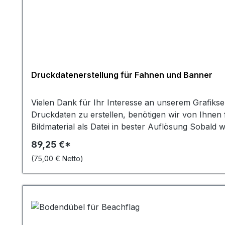
Druckdatenerstellung für Fahnen und Banner
Vielen Dank für Ihr Interesse an unserem Grafiks
Druckdaten zu erstellen, benötigen wir von Ihnen folgende Informationen: Ihr Firmen- oder Vereinslogo als
Bildmaterial als Datei in bester Auflösung Sobald wir diese Informationen von Ihnen haben, erstellen wir einen Entwurf für Ihre Fahne, Banner oder Beachflag.
Anschließend senden wir Ihnen eine PDF-Datei zur
89,25 €*
E-Mail die Druckfreigabe zur Produktion geben. Uns
(75,00 € Netto)
der von Ihnen bestellten Fahnengröße. Wenn Sie 
kontaktieren. Wir freuen uns darauf Ihnen bei de