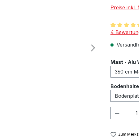
Preise inkl
Durchschnit
4 Bewertun
Versandfer
Mast - Alu 
Bodenhalter
Produkt
Zum Merkze