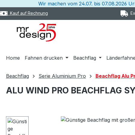
Wir machen vom 24.07. bis 07.08.2026 U
m Hauptinhalt springen
Zur Suche springen
Zur Hauptnavigation springen
Kauf auf Rechnung
Exp
Home
Fahnen drucken
Beachflag
Länderfahn
Beachflag
Serie Aluminium Pro
Beachflag Alu P
ALU WIND PRO BEACHFLAG S
Bildergalerie überspringen