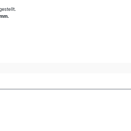
estellt.
 mm.