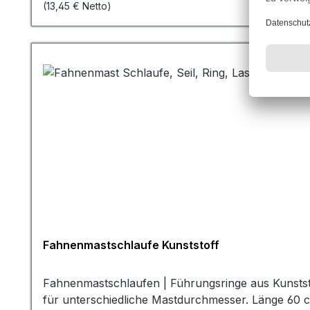
(13,45 € Netto)
praktischen Investition für jeden, der seine Fahne 
Geräuschentwicklung. Im Gegensatz zu einigen and
schlagen, produzieren diese Gewichte kaum Geräus
Fahnengewichte werden oft auch als Sandsäcke beze
Sand oder ähnlichem Material gefüllt und dann an
Fahnenmastschlaufe Kunststoff
Fahnenmastschlaufen | Führungsringe aus Kunststo
für unterschiedliche Mastdurchmesser. Länge 60 cmEntdecken Sie die hochwertige Fahnenmastschlaufe von MR Design, die perfekte Ergänzung für Ihre