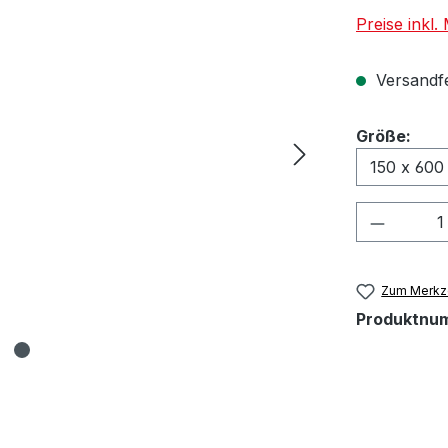
Preise inkl
Versandfer
aus
Größe:
Produkt
Zum Merkze
Produktnu