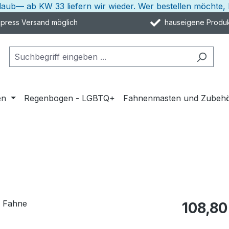
rlaub— ab KW 33 liefern wir wieder. Wer bestellen möcht
ress Versand möglich
hauseigene Produk
en
Regenbogen - LGBTQ+
Fahnenmasten und Zubeh
108,80