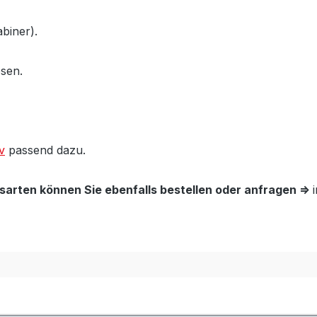
biner).
ösen.
v
passend dazu.
arten können Sie ebenfalls bestellen oder anfragen =>