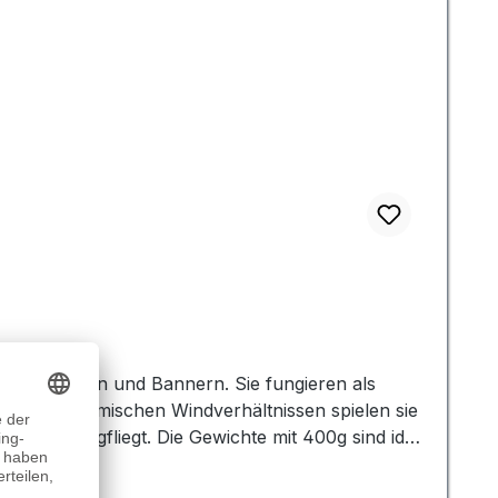
g von Fahnen und Bannern. Sie fungieren als
elt. In stürmischen Windverhältnissen spielen sie
rd oder wegfliegt. Die Gewichte mit 400g sind ideal
e besser geeignet sind. Beide kommen in einer
ht sie zu einer äußerst vielseitigen und