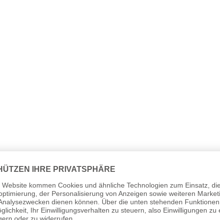
ind wichtige Zubehörteile zur Sicherung und Stabilisierun
dass die Fahne oder das Banner sich um den Fahnenmast wick
er Fahne minimieren und verhindern, dass diese zerrissen wi
 700g schweren Gewichte für größere Fahnen ab 6 m² Fläch
 und eignen sich für alle normalen Fahnengrößen. Dies mac