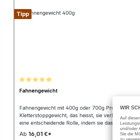
Tipp
Durchschnittliche Bewertung von 5 von 5 Sternen
Fahnengewicht
Fahnengewicht mit 400g oder 700g Profi-Qualität s
Kletterstoppgewicht, das heisst, sie verhindern, 
eine entscheidende Rolle, indem sie das Flattern d
für kleinere bis mittelgroße Fahnen, während die
Ab
16,01 €*
Vielzahl von Fahnen und Bannergrößen zum Einsatz