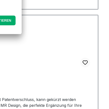
 dieser Fahnengewichte ist ihre geringe
der klicken können, wenn sie gegen den Fahnenmast
n Lärmbelästigung ein Anliegen sein könnte. Diese
 sie gefüllt und geformt sind. Sie können mit
 diese an Ort und Stelle zu halten.
t Patentverschluss, kann gekürzt werden