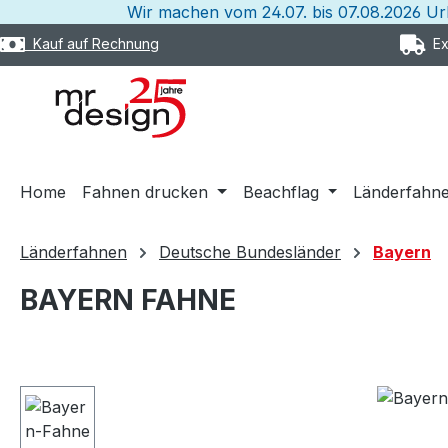
Wir machen vom 24.07. bis 07.08.2026 U
m Hauptinhalt springen
Zur Suche springen
Zur Hauptnavigation springen
Kauf auf Rechnung
Exp
Home
Fahnen drucken
Beachflag
Länderfahn
Länderfahnen
Deutsche Bundesländer
Bayern
BAYERN FAHNE
Bildergalerie überspringen