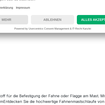
sicher und stilvoll präsentieren möchte. Ein weiterer Vorteil
eren Arten aus Hartkunststoff oder Metall, die klirren o
che. Dies macht sie zu einer guten Wahl für Orte, an dene
ichnet, was auf die Art und Weise zurückzuführen ist, wie
 der Fahne oder am Banner befestigt werden, um zu helfen,
ff für die Befestigung der Fahne oder Flagge am Mast. Mi