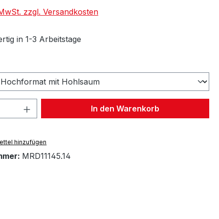
. MwSt. zzgl. Versandkosten
tig in 1-3 Arbeitstage
wählen
 Anzahl: Gib den gewünschten Wert ein 
In den Warenkorb
ttel hinzufügen
mmer:
MRD11145.14