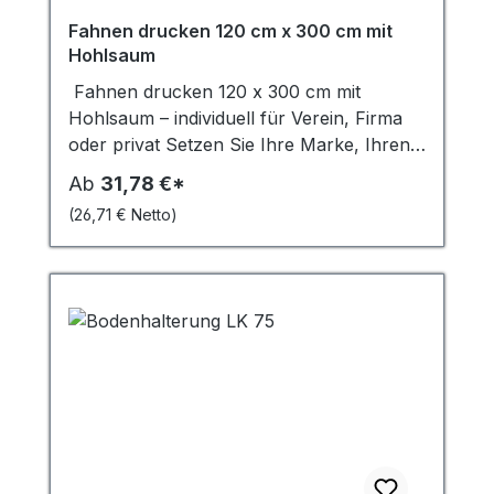
Durchschnittliche Bewertung von 4.96 von 5 Ster
Fahnen drucken 120 cm x 300 cm mit
Hohlsaum
Fahnen drucken 120 x 300 cm mit
Hohlsaum – individuell für Verein, Firma
oder privat Setzen Sie Ihre Marke, Ihren
Verein oder Ihr Event eindrucksvoll in
Ab
31,78 €*
Szene: Mit einer individuell bedruckten
(26,71 € Netto)
Fahne 120 x 300 cm im Hochformat
schaffen Sie maximale Sichtbarkeit – ideal
für Fahnenmasten mit Auslegerstange ab
6 Metern Höhe. Diese Größe ist die
meistverkaufte Standardgröße für
gewerbliche Beflaggung, perfekt geeignet
für Unternehmen, Vereine oder private
Events. Ob Werbefahne, Vereinsfahne
oder individuelle Designflagge – wir
drucken Ihr Motiv in brillanter Qualität.
Individueller Fahnen-Druck – brillante