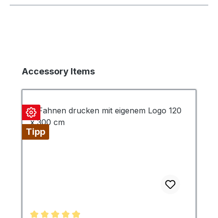
Produktgalerie überspringen
Accessory Items
Tipp