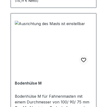
(115,19 € Netto)
Bewegung des Mastes ab
Sicherungsschraube verhindert das
Verschieben des Zentrierkeils aus der
Bodenhülse Bitte achten Sie auf den
richtigen Mast Durchmesser.
Bodenhülse M
Bodenhülse M für Fahnenmasten mit
einem Durchmesser von 100/ 90/ 75 mm