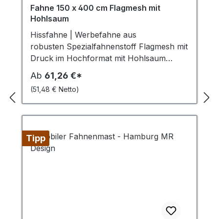
Fahne 150 x 400 cm Flagmesh mit
Hohlsaum
Hissfahne | Werbefahne aus
robusten Spezialfahnenstoff Flagmesh mit
Druck im Hochformat mit Hohlsaum
oben Ø 4,5 cm für
Ab
61,26 €*
Fahnenmasten mit Auslegerstange. Wenn
(51,48 € Netto)
Sie mehrere Motive in einer Fahnengröße
haben, können Sie diese Menge addieren
und zusammen bestellen, damit Sie den
Vorteil der Staffelpreise nutzen können.
Tipp
Drucktechnik: Umweltfreundlicher 4C
Sublimations-Direktdruck mit
Heißfixierung (175°C). Einseitig bedruckt
mit sehr gutem Durchdruck. Auf der
Rückseite ist das Motiv spiegelbildlich zu
sehen. Material: Flagmesh 115g/m², 100 %
Polyester, Brandschutzklasse - B1