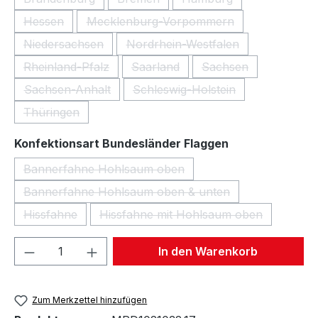
(Diese Option ist zurzeit nicht verfügbar.)
(Diese Option ist zurzeit nicht verfügba
(Diese Option ist zurzei
Hessen
Mecklenburg-Vorpommern
(Diese Option ist zurzeit nicht verfügbar.)
(Diese Option ist zurzeit nicht ver
Niedersachsen
Nordrhein-Westfalen
(Diese Option ist zurzeit nicht verfügbar.)
(Diese Option ist zurzeit nich
Rheinland-Pfalz
Saarland
Sachsen
(Diese Option ist zurzeit nicht verfügbar.)
(Diese Option ist zurzeit nicht verf
(Diese Option ist zur
Sachsen-Anhalt
Schleswig-Holstein
(Diese Option ist zurzeit nicht verfügbar.)
(Diese Option ist zurzeit nich
Thüringen
(Diese Option ist zurzeit nicht verfügbar.)
auswählen
Konfektionsart Bundesländer Flaggen
Bannerfahne Hohlsaum oben
(Diese Option ist zurzeit nicht verfügbar.)
Bannerfahne Hohlsaum oben & unten
(Diese Option ist zurzeit nicht verfügbar.)
Hissfahne
Hissfahne mit Hohlsaum oben
(Diese Option ist zurzeit nicht verfügbar.)
(Diese Option ist zurzeit nich
Produkt Anzahl: Gib den gewünschten We
In den Warenkorb
Zum Merkzettel hinzufügen