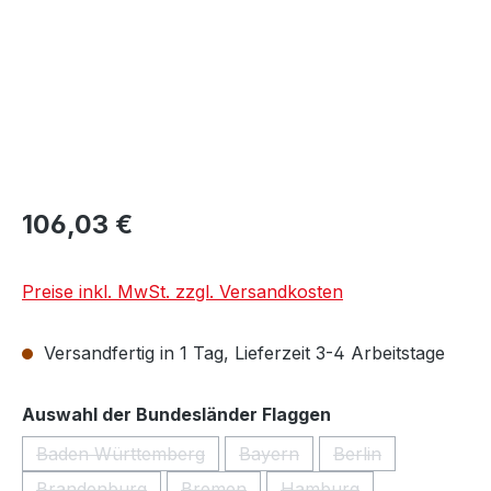
106,03 €
Preise inkl. MwSt. zzgl. Versandkosten
Versandfertig in 1 Tag, Lieferzeit 3-4 Arbeitstage
auswählen
Auswahl der Bundesländer Flaggen
Baden Württemberg
Bayern
Berlin
(Diese Option ist zurzeit nicht verfügbar.)
(Diese Option ist zurzeit nicht 
(Diese Option ist z
Brandenburg
Bremen
Hamburg