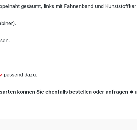
 Doppelnaht gesäumt, links mit Fahnenband und Kunststoff
biner).
ösen.
v
passend dazu.
arten können Sie ebenfalls bestellen oder anfragen =>