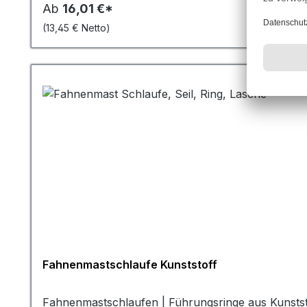
für kleinere bis mittelgroße Fahnen, während die
Ab
16,01 €*
Vielzahl von Fahnen und Bannergrößen zum Einsatz
(13,45 € Netto)
praktischen Investition für jeden, der seine Fahne 
Geräuschentwicklung. Im Gegensatz zu einigen and
schlagen, produzieren diese Gewichte kaum Geräus
Fahnengewichte werden oft auch als Sandsäcke beze
Sand oder ähnlichem Material gefüllt und dann an
Fahnenmastschlaufe Kunststoff
Fahnenmastschlaufen | Führungsringe aus Kunststo