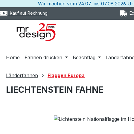
Wir machen vom 24.07. bis 07.08.2026 U
m Hauptinhalt springen
Zur Suche springen
Zur Hauptnavigation springen
Kauf auf Rechnung
Exp
Home
Fahnen drucken
Beachflag
Länderfahn
Länderfahnen
Flaggen Europa
LIECHTENSTEIN FAHNE
Bildergalerie überspringen