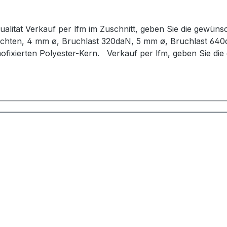
en!
ualität Verkauf per lfm im Zuschnitt, geben Sie die gewün
ochten, 4 mm ø, Bruchlast 320daN, 5 mm ø, Bruchlast 640
fixierten Polyester-Kern. Verkauf per lfm, geben Sie die