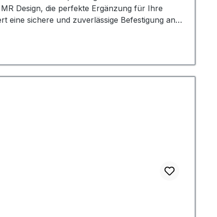
rt eine sichere und zuverlässige Befestigung an
 und verhindert ein lästiges Verhaken oder
igartige Anpassbarkeit. Mit ihrem praktischen
kürzen, sodass sie für Masten unterschiedlicher
e Schlaufe ist dabei nicht nur extrem vielseitig
Regen oder Sonneneinstrahlung, und somit eine
iche Spezialanfertigungen, da die MRD
ällig aber effektiv in das Gesamtbild ein,
 einfache Handhabung ermöglicht auch
ändliche Knoten! Mit der MRD
ästhetischen Aspekt konzentrieren. Diese
 ihre einfache und schnelle Anbringung und die
, Veranstaltungen oder gewerbliche Anwendungen.
ollen Investition für alle, die Wert auf
Langlebigkeit, für alle, die eine zuverlässige und
RD! Profitieren Sie von der hohen
it der Fahnenmastschlaufe für ein