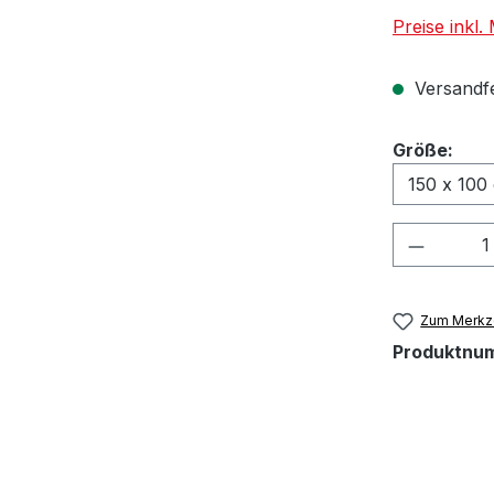
Preise inkl
Versandfer
aus
Größe:
Produkt
Zum Merkze
Produktnu