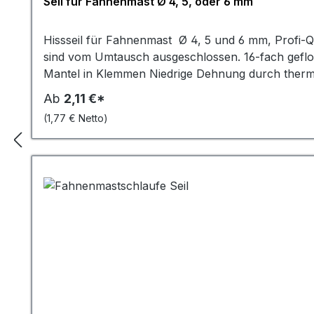
langanhaltendes und sorgenfreies Fahnenvergnüg
Seil für Fahnenmast Ø 4, 5, oder 6 mm
Hissseil für Fahnenmast Ø 4, 5 und 6 mm, Profi-Q
sind vom Umtausch ausgeschlossen. 16-fach gefl
Mantel in Klemmen Niedrige Dehnung durch thermo
Ab
2,11 €*
(1,77 € Netto)