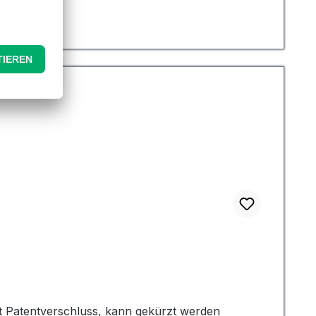
e besser geeignet sind. Beide kommen in einer
ht sie zu einer äußerst vielseitigen und
 dieser Fahnengewichte ist ihre geringe
der klicken können, wenn sie gegen den Fahnenmast
n Lärmbelästigung ein Anliegen sein könnte. Diese
 sie gefüllt und geformt sind. Sie können mit
 diese an Ort und Stelle zu halten.
t Patentverschluss, kann gekürzt werden