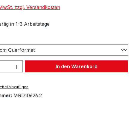
. MwSt. zzgl. Versandkosten
tig in 1-3 Arbeitstage
wählen
 Anzahl: Gib den gewünschten Wert ein 
In den Warenkorb
ttel hinzufügen
mmer:
MRD10626.2