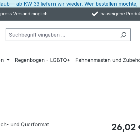
rlaub— ab KW 33 liefern wir wieder. Wer bestellen möcht
ress Versand möglich
hauseigene Produk
en
Regenbogen - LGBTQ+
Fahnenmasten und Zubeh
26,02 