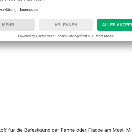
 700g schweren Gewichte für größere Fahnen ab 6 m² Fläch
 und eignen sich für alle normalen Fahnengrößen. Dies mac
sicher und stilvoll präsentieren möchte. Ein weiterer Vorteil
eren Arten aus Hartkunststoff oder Metall, die klirren o
che. Dies macht sie zu einer guten Wahl für Orte, an dene
ichnet, was auf die Art und Weise zurückzuführen ist, wie
 der Fahne oder am Banner befestigt werden, um zu helfen,
ff für die Befestigung der Fahne oder Flagge am Mast. Mi