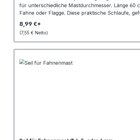
für unterschiedliche Mastdurchmesser. Länge 60 cmEntdecken Sie die hochwertige Fahnenmastschlaufe von MR Design, die perfekte Ergänzung für Ihre
Fahne oder Flagge. Diese praktische Schlaufe, gefe
Ihrem Fahnenmast. Der innovative Führungsring so
8,99 €*
Verklemmen. Im Gegensatz zu herkömmlichen Lösun
(7,55 € Netto)
Patentverschluss können Sie die Länge der Schla
Größen perfekt geeignet ist. Die 50 cm Gesamtlänge
und an diverse Mastgrößen anpassbar, sondern au
langlebige Investition für Ihren Fahnenbedarf. S
Fahnenmastschlaufe sich perfekt an nahezu jede Situ
wodurch Ihre Flagge perfekt zur Geltung kommt u
unerfahrenen Nutzern eine schnelle und proble
Fahnenmastschlaufe haben Sie Ihre Flagge im Han
praktische Schlaufe aus hochqualitativem Kunststo
jahrelange Langlebigkeit – die perfekte Wahl für
Die Kombination aus funktionalem Design und robus
Zuverlässigkeit und Langlebigkeit legen. Entdecken 
einfach zu handhabende Lösung für die Befestigun
Widerstandsfähigkeit der Schlaufe gegen UV-Strah