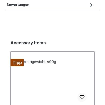
Bewertungen
Produktgalerie überspringen
Accessory Items
Tipp