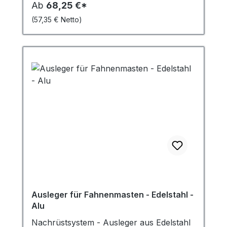
Ab
68,25 €*
Langlebigkeit, für alle, die eine
(57,35 € Netto)
zuverlässige und einfach zu handhabende
Lösung für die Befestigung ihrer Flaggen
suchen – Vertrauen Sie auf Qualität von
MRD! Profitieren Sie von der hohen
Widerstandsfähigkeit der Schlaufe gegen
UV-Strahlung und widrige
Witterungsbedingungen und sorgen Sie
mit der Fahnenmastschlaufe für ein
langanhaltendes und sorgenfreies
Fahnenvergnügen!
Ausleger für Fahnenmasten - Edelstahl -
Alu
Nachrüstsystem - Ausleger aus Edelstahl