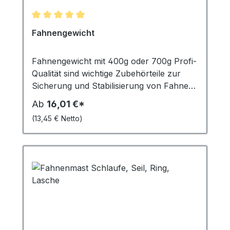
Durchschnittliche Bewertung von 5 von 5 Sternen
Fahnengewicht
Fahnengewicht mit 400g oder 700g Profi-
Qualität sind wichtige Zubehörteile zur
Sicherung und Stabilisierung von Fahnen
und Bannern. Sie fungieren als
Ab
16,01 €*
Kletterstoppgewicht, das heisst, sie
(13,45 € Netto)
verhindern, dass die Fahne oder das
Banner sich um den Fahnenmast wickelt.
In stürmischen Windverhältnissen spielen
sie eine entscheidende Rolle, indem sie das
Flattern der Fahne minimieren und
verhindern, dass diese zerrissen wird oder
wegfliegt. Die Gewichte mit 400g sind ideal
für kleinere bis mittelgroße Fahnen,
während die 700g schweren Gewichte für