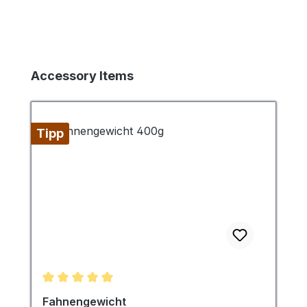
Produktgalerie überspringen
Accessory Items
Tipp
Durchschnittliche Bewertung von 5 von 5 Sternen
Fahnengewicht