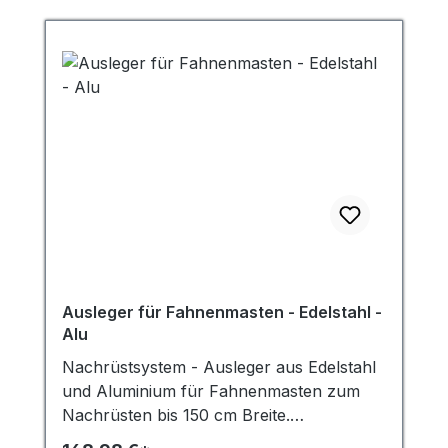
suchen – Vertrauen Sie auf Qualität von
MRD! Profitieren Sie von der hohen
Widerstandsfähigkeit der Schlaufe gegen
UV-Strahlung und widrige
Witterungsbedingungen und sorgen Sie
mit der Fahnenmastschlaufe für ein
langanhaltendes und sorgenfreies
Fahnenvergnügen!
Ausleger für Fahnenmasten - Edelstahl -
Alu
Nachrüstsystem - Ausleger aus Edelstahl
und Aluminium für Fahnenmasten zum
Nachrüsten bis 150 cm Breite.
(kürzbar)Mit diesem Ausleger können