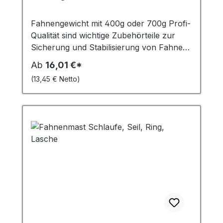
Fahnengewicht mit 400g oder 700g Profi-
Qualität sind wichtige Zubehörteile zur
Sicherung und Stabilisierung von Fahnen
und Bannern. Sie fungieren als
Ab
16,01 €*
Kletterstoppgewicht, das heisst, sie
(13,45 € Netto)
verhindern, dass die Fahne oder das
Banner sich um den Fahnenmast wickelt.
In stürmischen Windverhältnissen spielen
sie eine entscheidende Rolle, indem sie das
Flattern der Fahne minimieren und
verhindern, dass diese zerrissen wird oder
wegfliegt. Die Gewichte mit 400g sind ideal
für kleinere bis mittelgroße Fahnen,
während die 700g schweren Gewichte für
größere Fahnen ab 6 m² Fläche besser
geeignet sind. Beide kommen in einer
Vielzahl von Fahnen und Bannergrößen