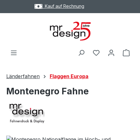
Express Versand möglich
Zum Hauptinhalt springen
Ware
Länderfahnen
Flaggen Europa
Montenegro Fahne
Bildergalerie überspringen