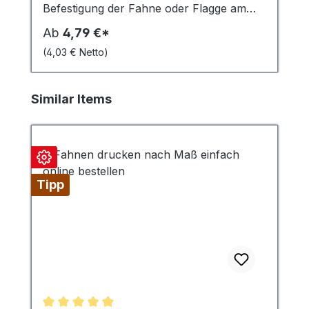
Befestigung der Fahne oder Flagge am
Mast. 42 cm lang, Seildurchmesser 4 mm.
Ab
4,79 €*
Für Masten bis 100 mm Durchmesser.
(4,03 € Netto)
Wahlweise: Fahnenmastschlaufe per
Stück, 4er Set, 5er Set, mit
Fahnengewicht 400 g.
Produktgalerie überspringen
Similar Items
Tipp