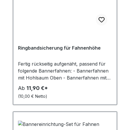
Ringbandsicherung für Fahnenhöhe
Fertig rückseitig aufgenäht, passend für
folgende Bannerfahnen: - Bannerfahnen
mit Hohlsaum Oben - Bannerfahnen mit
Hohlsaum Oben / Unten Die
Ab
11,90 €*
Ringbandsicherung wird Mittig und
(10,00 € Netto)
Rückseitig aufgenäht um ein Aufwehen zu
verhindern. 4 cm breit alle 21,5 cm ein
Metall-Ring Bitte wählen Sie die
Fahnenhöhe und die Anzahl der Fahnen
aus. Der Artikel ist nur in Verbindung mit