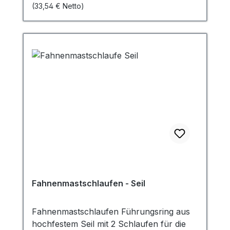
(33,54 € Netto)
Polyester. Breite 20/35 cm Höhe ab 50
cm bis 200 cm. Für die öffentliche/private
Beflaggung aufgrund eines Trauerfalls
sowie am Volkstrauertag und am
Gedenktag 27. Januar werden die
Hissfahnen auf Halbmast gezogen bzw.
alternativ mit einem Trauerflor versehen.
Fahnenmastschlaufen - Seil
Fahnenmastschlaufen Führungsring aus
hochfestem Seil mit 2 Schlaufen für die