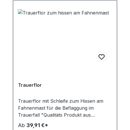
Holz, zwei Ringschrauben und eine
Schnur mit Haken zum Aufhängen.
Trauerflor
Trauerflor mit Schleife zum Hissen am
Fahnenmast für die Beflaggung im
Trauerfall "Qualitäts Produkt aus
hauseigener Produktion". Genäht aus
Ab
39,91 €*
schwarzem Fahnenstoff 110G/m², 100 %