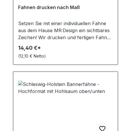
Durchschnittliche Bewertung von 4.94 von 5 Ster
Fahnen drucken nach Maß
Setzen Sie mit einer individuellen Fahne
aus dem Hause MR Design ein sichtbares
Zeichen! Wir drucken und fertigen Fahnen
exakt nach Ihren Vorgaben – in jeder
14,40 €*
Größe, mit brillanter Farbwiedergabe,
(12,10 € Netto)
langlebigem Material und professioneller
Verarbeitung. Ideal für Unternehmen,
Vereine oder Veranstaltungspromotion.
Ihre Vorteile auf einen Blick
Maßanfertigung in jeder Größe & Form
Wetterfest, UV‑beständig & B1 zertifiziert
4C‑Sublimationsdruck – brillante,
beidseitig sichtbare Farben Nachhaltige
Materialoption (RE‑Flag aus recyceltem PE
T) Produktion
& Konfektionierung in Deutschland