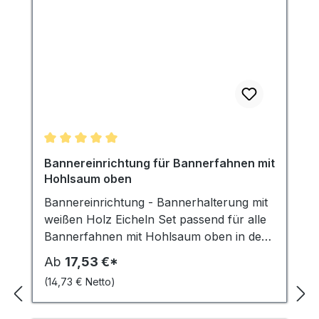
Bannerfahnen bestellbar.
Durchschnittliche Bewertung von 5 von 5 Sternen
Bannereinrichtung für Bannerfahnen mit
Hohlsaum oben
Bannereinrichtung - Bannerhalterung mit
weißen Holz Eicheln Set passend für alle
Bannerfahnen mit Hohlsaum oben in den
Breiten 80 cm, 100 cm, 120 cm, 150 cm,
Ab
17,53 €*
200 cm. Das Set beinhaltet einen Holzstab
(14,73 € Netto)
Ø 28 mm, beidseitig mit zwei
Abschlusseicheln aus weiß lackiertem