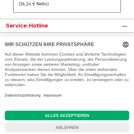
(36,24 € Netto)
115 g/m² für den professionellen und
gewerblichen Einsatz. Wetterfest, hohe
UV-Stabilität, robust und waschbar bis 30
Service-Hotline
Grad. Die Deutschland Fahne ist
umlaufend mit einer
Shop Service
seewasserfesten Doppelnaht gesäumt und
hat links an der Mastseite ein starkes
Informationen
Gurtband mit Kunststoffkarabinern zur
Befestigung am Fahnenmast. Wir liefern
Newsletter abonnieren
die Deutschlandflagge als Hissfahne
im Hochformat wahlweise auch mit
Hohlsaum Ø 4,5 cm oben für
Fahnemasten mit Auslegerstange. Auf
Wunsch fertigen wir die die Deutschland
Hissfahne auch mit Metallösen.
Sondergrößen sind auf Anfrage kurzfristig
Alle Preise inkl. gesetzl. Mehrwertsteuer zzgl.
lieferbar. Kaufen Sie auch Ihre Flagge mit
Versandkosten
und ggf. Nachnahmegebühren, wenn
ihrem Wunschmotiv passend dazu.
nicht anders angegeben.