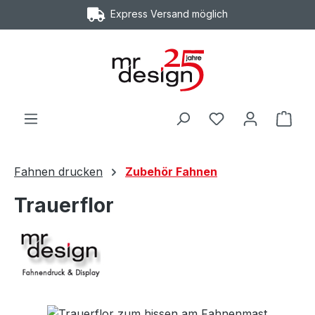
Express Versand möglich
Zum Hauptinhalt springen
Ware
Fahnen drucken
Zubehör Fahnen
Trauerflor
Bildergalerie überspringen