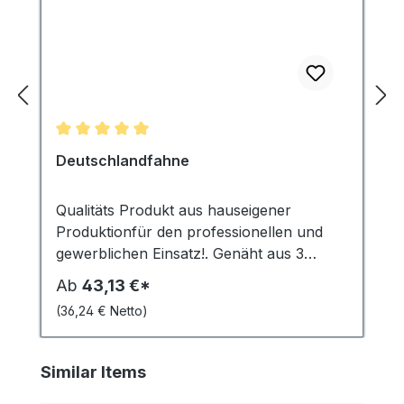
Durchschnittliche Bewertung von 5 von 5 Sternen
Deutschlandfahne
Qualitäts Produkt aus hauseigener
Produktionfür den professionellen und
gewerblichen Einsatz!. Genäht aus 3
Streifen hochwertig
Ab
43,13 €*
durchgefärbten Fahnenstoff Vollpolyester
(36,24 € Netto)
115 g/m² für den professionellen und
gewerblichen Einsatz. Wetterfest, hohe
UV-Stabilität, robust und waschbar bis 30
Produktgalerie überspringen
Similar Items
Grad. Die Deutschland Fahne ist