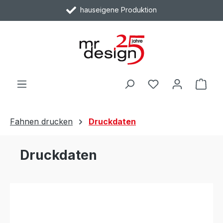
hauseigene Produktion
Zum Hauptinhalt springen
Ware
Fahnen drucken
Druckdaten
Druckdaten