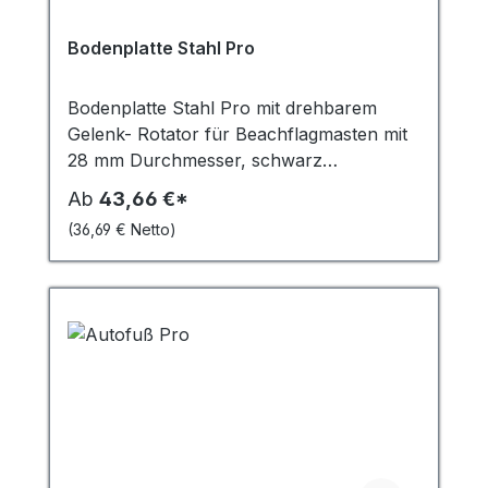
Bodenplatte Stahl Pro
Bodenplatte Stahl Pro mit drehbarem
Gelenk- Rotator für Beachflagmasten mit
28 mm Durchmesser, schwarz
pulverbeschichtet mit 4 Gummifüssen. Für
Ab
43,66 €*
Beachflags der Alu Pro Serie - 6 KG, 12
(36,69 € Netto)
KG, 20 KG Geeignet alle graden
Untergründe.