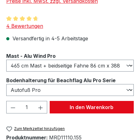
Preise inkl. MwSt. zzgl. Versandkosten
Durchschnittliche Bewertung von 4.75 von 5 Sternen
4 Bewertungen
Versandfertig in 4-5 Arbeitstage
auswählen
Mast - Alu Wind Pro
auswähl
Bodenhalterung für Beachflag Alu Pro Serie
Produkt Anzahl: Gib den gewünschten We
In den Warenkorb
Zum Merkzettel hinzufügen
Produktnummer:
MRD11110.155