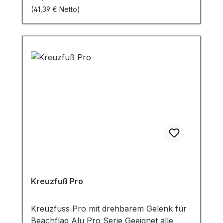
Banners zu helfen!
(41,39 € Netto)
Kreuzfuß Pro
Kreuzfuss Pro mit drehbarem Gelenk für
Beachflag Alu Pro Serie Geeignet alle