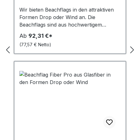
Wir bieten Beachflags in den attraktiven
Formen Drop oder Wind an. Die
Beachflags sind aus hochwertigem
Material gefertigt und bieten eine hohe
Ab
92,31 €*
Stabilität und Langlebigkeit. Die
(77,57 € Netto)
Fiberglasrohre haben einen Durchmesser
von 20 mm und eine Wandstärke von 1,7
mm. Zusätzlich sind sie am unteren Ende
mit einer Aluminiumverstärkung versehen,
um ein Knicken der Fahne im Wind zu
vermeiden. Die Fahnenbefestigung erfolgt
einfach über einen Haken, der einen
schnellen Austausch der Fahnen
ermöglicht. Die Beachflags werden
zusammen mit einer schwarzen
Bodenplatte aus Stahl geliefert, die mit
einem Rotator ausgestattet ist. Dadurch
kann sich die Fahne im Wind drehen und