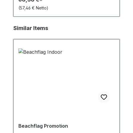
(57,46 € Netto)
Produktgalerie überspringen
Similar Items
Beachflag Promotion