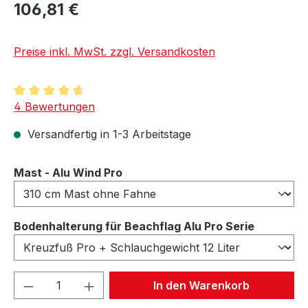
106,81 €
Preise inkl. MwSt. zzgl. Versandkosten
Durchschnittliche Bewertung von 4.75 von 5 Sternen
4 Bewertungen
Versandfertig in 1-3 Arbeitstage
auswählen
Mast - Alu Wind Pro
auswähl
Bodenhalterung für Beachflag Alu Pro Serie
Produkt Anzahl: Gib den gewünschten We
In den Warenkorb