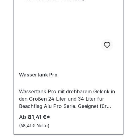
Wassertank Pro
Wassertank Pro mit drehbarem Gelenk in
den Größen 24 Liter und 34 Liter für
Beachflag Alu Pro Serie. Geeignet für
gerade Untergründe. Im Winter bei
Ab
81,41 €*
Frosttemperaturen muss ein
(68,41 € Netto)
Frostschutzmittel eingesetzt werden, um
Schäden zu vermeiden.