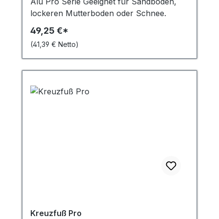
Alu Pro Serie Geeignet für Sandboden,
möchten, zögern Sie nicht uns zu
lockeren Mutterboden oder Schnee.
kontaktieren. Wir freuen uns darauf Ihnen
49,25 €*
bei der Gestaltung Ihrer Fahne und Ihres
Banners zu helfen!
(41,39 € Netto)
Kreuzfuß Pro