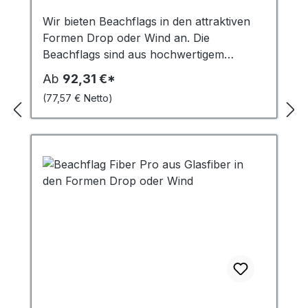
Wir bieten Beachflags in den attraktiven
Formen Drop oder Wind an. Die
Beachflags sind aus hochwertigem
Material gefertigt und bieten eine hohe
Ab
92,31 €*
Stabilität und Langlebigkeit. Die
(77,57 € Netto)
Fiberglasrohre haben einen Durchmesser
von 20 mm und eine Wandstärke von 1,7
mm. Zusätzlich sind sie am unteren Ende
mit einer Aluminiumverstärkung versehen,
um ein Knicken der Fahne im Wind zu
vermeiden. Die Fahnenbefestigung erfolgt
einfach über einen Haken, der einen
schnellen Austausch der Fahnen
ermöglicht. Die Beachflags werden
zusammen mit einer schwarzen
Bodenplatte aus Stahl geliefert, die mit
einem Rotator ausgestattet ist. Dadurch
kann sich die Fahne im Wind drehen und