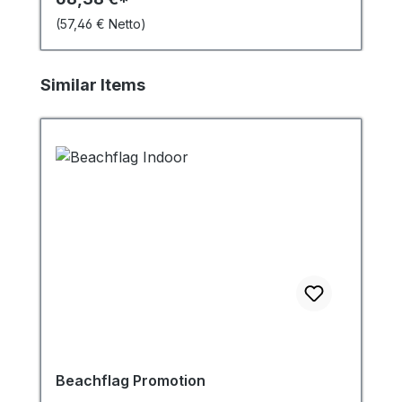
(57,46 € Netto)
Produktgalerie überspringen
Similar Items
Beachflag Promotion