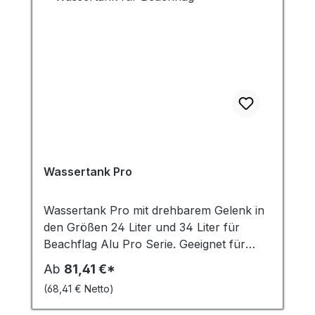
Wassertank Pro
Wassertank Pro mit drehbarem Gelenk in
den Größen 24 Liter und 34 Liter für
Beachflag Alu Pro Serie. Geeignet für
gerade Untergründe. Im Winter bei
Ab
81,41 €*
Frosttemperaturen muss ein
(68,41 € Netto)
Frostschutzmittel eingesetzt werden, um
Schäden zu vermeiden.