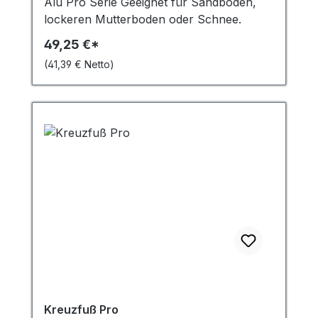
Alu Pro Serie Geeignet für Sandboden,
möchten, zögern Sie nicht uns zu
lockeren Mutterboden oder Schnee.
kontaktieren. Wir freuen uns darauf Ihnen
49,25 €*
bei der Gestaltung Ihrer Fahne und Ihres
Banners zu helfen!
(41,39 € Netto)
Kreuzfuß Pro