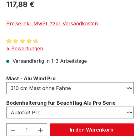
117,88 €
Preise inkl. MwSt. zzgl. Versandkosten
Durchschnittliche Bewertung von 4.75 von 5 Sternen
4 Bewertungen
Versandfertig in 1-3 Arbeitstage
auswählen
Mast - Alu Wind Pro
auswähl
Bodenhalterung für Beachflag Alu Pro Serie
Produkt Anzahl: Gib den gewünschten We
In den Warenkorb