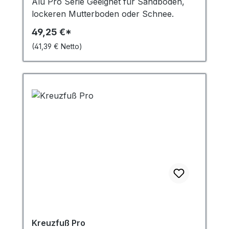
Alu Pro Serie Geeignet für Sandboden,
möchten, zögern Sie nicht uns zu
lockeren Mutterboden oder Schnee.
kontaktieren. Wir freuen uns darauf Ihnen
49,25 €*
bei der Gestaltung Ihrer Fahne und Ihres
Banners zu helfen!
(41,39 € Netto)
Kreuzfuß Pro