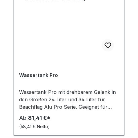
Wassertank Pro
Wassertank Pro mit drehbarem Gelenk in
den Größen 24 Liter und 34 Liter für
Beachflag Alu Pro Serie. Geeignet für
gerade Untergründe. Im Winter bei
Ab
81,41 €*
Frosttemperaturen muss ein
(68,41 € Netto)
Frostschutzmittel eingesetzt werden, um
Schäden zu vermeiden.