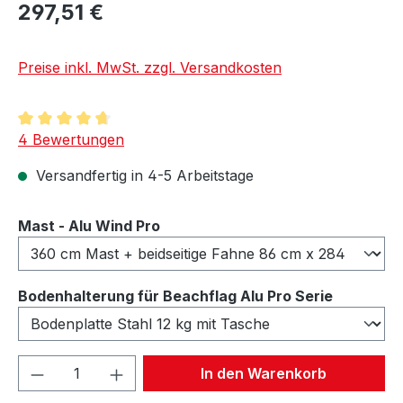
297,51 €
Preise inkl. MwSt. zzgl. Versandkosten
Durchschnittliche Bewertung von 4.75 von 5 Sternen
4 Bewertungen
Versandfertig in 4-5 Arbeitstage
auswählen
Mast - Alu Wind Pro
auswähl
Bodenhalterung für Beachflag Alu Pro Serie
Produkt Anzahl: Gib den gewünschten We
In den Warenkorb