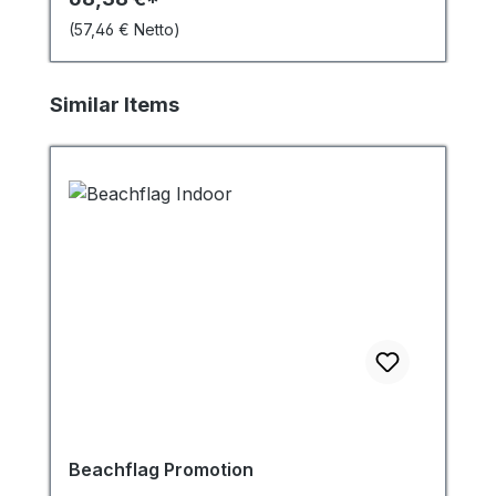
(57,46 € Netto)
Produktgalerie überspringen
Similar Items
Beachflag Promotion