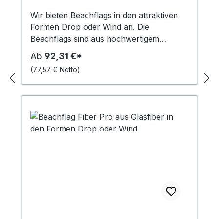
Wir bieten Beachflags in den attraktiven
Formen Drop oder Wind an. Die
Beachflags sind aus hochwertigem
Material gefertigt und bieten eine hohe
Ab
92,31 €*
Stabilität und Langlebigkeit. Die
(77,57 € Netto)
Fiberglasrohre haben einen Durchmesser
von 20 mm und eine Wandstärke von 1,7
mm. Zusätzlich sind sie am unteren Ende
mit einer Aluminiumverstärkung versehen,
um ein Knicken der Fahne im Wind zu
vermeiden. Die Fahnenbefestigung erfolgt
einfach über einen Haken, der einen
schnellen Austausch der Fahnen
ermöglicht. Die Beachflags werden
zusammen mit einer schwarzen
Bodenplatte aus Stahl geliefert, die mit
einem Rotator ausgestattet ist. Dadurch
kann sich die Fahne im Wind drehen und