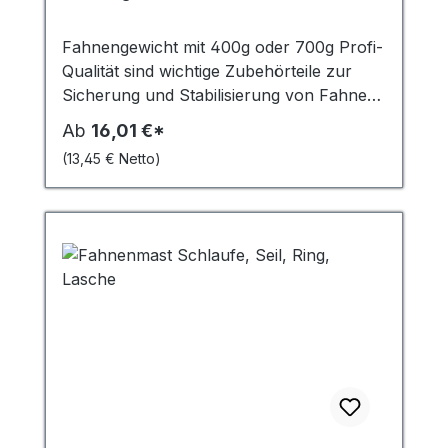
Fahnengewicht mit 400g oder 700g Profi-
Qualität sind wichtige Zubehörteile zur
Sicherung und Stabilisierung von Fahnen
und Bannern. Sie fungieren als
Ab
16,01 €*
Kletterstoppgewicht, das heisst, sie
(13,45 € Netto)
verhindern, dass die Fahne oder das
Banner sich um den Fahnenmast wickelt.
In stürmischen Windverhältnissen spielen
sie eine entscheidende Rolle, indem sie das
Flattern der Fahne minimieren und
verhindern, dass diese zerrissen wird oder
wegfliegt. Die Gewichte mit 400g sind ideal
für kleinere bis mittelgroße Fahnen,
während die 700g schweren Gewichte für
größere Fahnen ab 6 m² Fläche besser
geeignet sind. Beide kommen in einer
Vielzahl von Fahnen und Bannergrößen