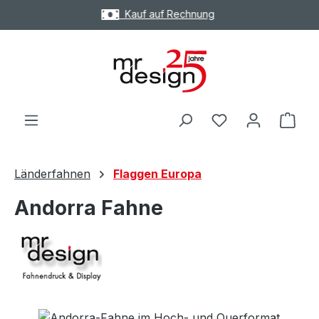
Express Versand möglich
Zum Hauptinhalt springen
Ware
Länderfahnen
Flaggen Europa
Andorra Fahne
Bildergalerie überspringen