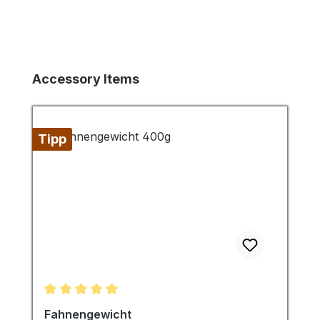
Produktgalerie überspringen
Accessory Items
Tipp
Durchschnittliche Bewertung von 5 von 5 Sternen
Fahnengewicht