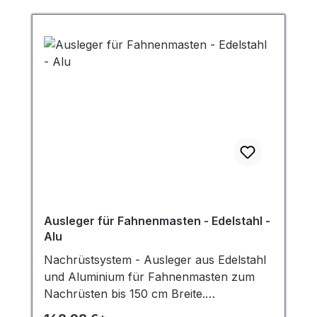
suchen – Vertrauen Sie auf Qualität von
MRD! Profitieren Sie von der hohen
Widerstandsfähigkeit der Schlaufe gegen
UV-Strahlung und widrige
Witterungsbedingungen und sorgen Sie
mit der Fahnenmastschlaufe für ein
langanhaltendes und sorgenfreies
Fahnenvergnügen!
Ausleger für Fahnenmasten - Edelstahl -
Alu
Nachrüstsystem - Ausleger aus Edelstahl
und Aluminium für Fahnenmasten zum
Nachrüsten bis 150 cm Breite.
(kürzbar)Mit diesem Ausleger können