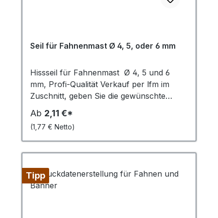
Seil für Fahnenmast Ø 4, 5, oder 6 mm
Hissseil für Fahnenmast Ø 4, 5 und 6
mm, Profi-Qualität Verkauf per lfm im
Zuschnitt, geben Sie die gewünschte
Meterzahl (bei Menge) an. Zuschnittwaren
Ab
2,11 €*
sind vom Umtausch ausgeschlossen. 16-
(1,77 € Netto)
fach geflochten, 4 mm ø, Bruchlast
320daN, 5 mm ø, Bruchlast 640daN 6 mm
ø, Bruchlast 680daN Sehr abriebfester
Mantel in Klemmen Niedrige Dehnung
Tipp
durch thermofixierten Polyester-Kern.
Verkauf per lfm, geben Sie die
gewünschte Meterzahl (bei Menge) an.