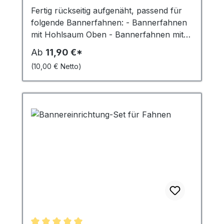
Fertig rückseitig aufgenäht, passend für
folgende Bannerfahnen: - Bannerfahnen
mit Hohlsaum Oben - Bannerfahnen mit
Hohlsaum Oben / Unten Die
Ab
11,90 €*
Ringbandsicherung wird Mittig und
(10,00 € Netto)
Rückseitig aufgenäht um ein Aufwehen zu
verhindern. 4 cm breit alle 21,5 cm ein
Metall-Ring Bitte wählen Sie die
Fahnenhöhe und die Anzahl der Fahnen
aus. Der Artikel ist nur in Verbindung mit
Bannerfahnen bestellbar.