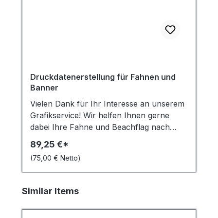
Druckdatenerstellung für Fahnen und
Banner
Vielen Dank für Ihr Interesse an unserem
Grafikservice! Wir helfen Ihnen gerne
dabei Ihre Fahne und Beachflag nach
Ihren Vorgaben zu entwerfen. Um die
89,25 €*
Druckdaten zu erstellen, benötigen wir
(75,00 € Netto)
von Ihnen folgende Informationen: Ihr
Firmen- oder Vereinslogo als Datei Die
gewünschten Farben, Texte und Schriftart
Produktgalerie überspringen
Similar Items
Bildmaterial als Datei in bester Auflösung
Sobald wir diese Informationen von Ihnen