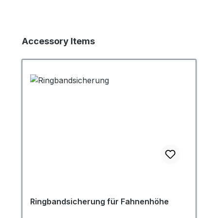
Produktgalerie überspringen
Accessory Items
Ringbandsicherung für Fahnenhöhe