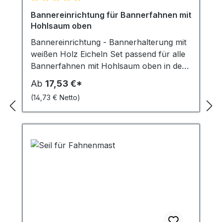
Durchschnittliche Bewertung von 5 von 5 Sternen
Bannereinrichtung für Bannerfahnen mit
Hohlsaum oben
Bannereinrichtung - Bannerhalterung mit
weißen Holz Eicheln Set passend für alle
Bannerfahnen mit Hohlsaum oben in den
Breiten 80 cm, 100 cm, 120 cm, 150 cm,
Ab
17,53 €*
200 cm. Das Set beinhaltet einen Holzstab
(14,73 € Netto)
Ø 28 mm, beidseitig mit zwei
Abschlusseicheln aus weiß lackiertem
Holz, zwei Ringschrauben und eine
Schnur mit Haken zum Aufhängen.