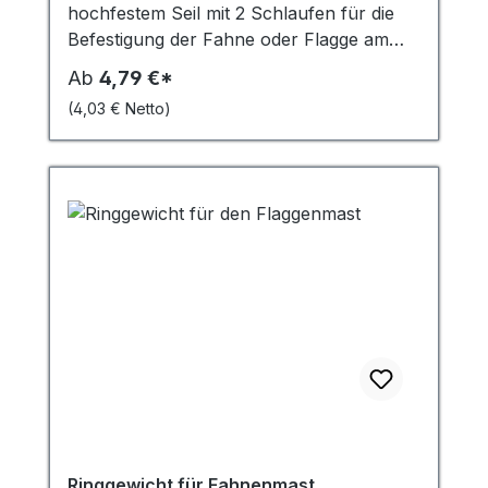
hochfestem Seil mit 2 Schlaufen für die
Befestigung der Fahne oder Flagge am
Mast. 42 cm lang, Seildurchmesser 4 mm.
Ab
4,79 €*
Für Masten bis 100 mm Durchmesser.
(4,03 € Netto)
Wahlweise: Fahnenmastschlaufe per
Stück, 4er Set, 5er Set, mit
Fahnengewicht 400 g.
Ringgewicht für Fahnenmast