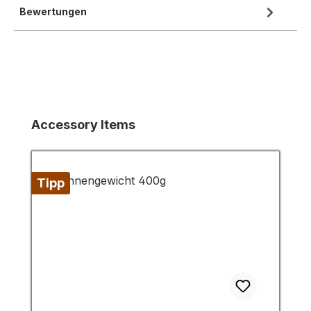
Bewertungen
Produktgalerie überspringen
Accessory Items
Tipp