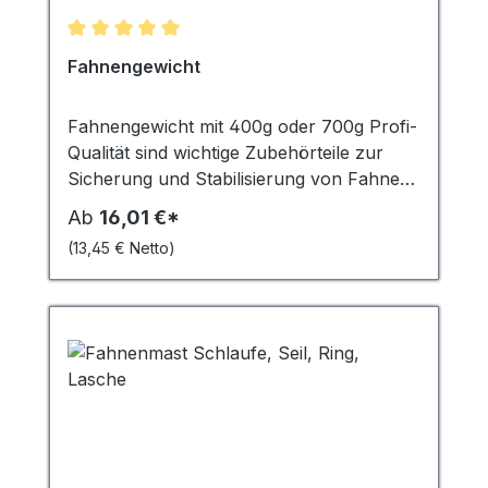
Durchschnittliche Bewertung von 5 von 5 Sternen
Fahnengewicht
Fahnengewicht mit 400g oder 700g Profi-
Qualität sind wichtige Zubehörteile zur
Sicherung und Stabilisierung von Fahnen
und Bannern. Sie fungieren als
Ab
16,01 €*
Kletterstoppgewicht, das heisst, sie
(13,45 € Netto)
verhindern, dass die Fahne oder das
Banner sich um den Fahnenmast wickelt.
In stürmischen Windverhältnissen spielen
sie eine entscheidende Rolle, indem sie das
Flattern der Fahne minimieren und
verhindern, dass diese zerrissen wird oder
wegfliegt. Die Gewichte mit 400g sind ideal
für kleinere bis mittelgroße Fahnen,
während die 700g schweren Gewichte für