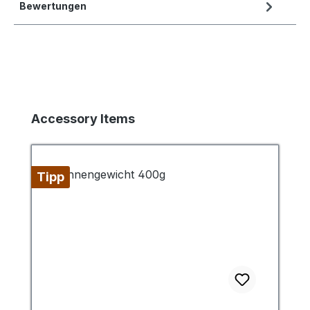
Bewertungen
Produktgalerie überspringen
Accessory Items
Tipp