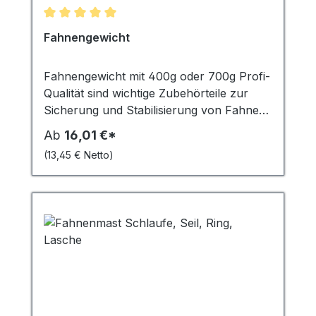
Durchschnittliche Bewertung von 5 von 5 Sternen
Fahnengewicht
Fahnengewicht mit 400g oder 700g Profi-
Qualität sind wichtige Zubehörteile zur
Sicherung und Stabilisierung von Fahnen
und Bannern. Sie fungieren als
Ab
16,01 €*
Kletterstoppgewicht, das heisst, sie
(13,45 € Netto)
verhindern, dass die Fahne oder das
Banner sich um den Fahnenmast wickelt.
In stürmischen Windverhältnissen spielen
sie eine entscheidende Rolle, indem sie das
Flattern der Fahne minimieren und
verhindern, dass diese zerrissen wird oder
wegfliegt. Die Gewichte mit 400g sind ideal
für kleinere bis mittelgroße Fahnen,
während die 700g schweren Gewichte für
größere Fahnen ab 6 m² Fläche besser