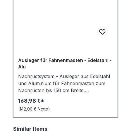
Ausleger für Fahnenmasten - Edelstahl -
Alu
Nachrüstsystem - Ausleger aus Edelstahl
und Aluminium für Fahnenmasten zum
Nachrüsten bis 150 cm Breite.
(kürzbar)Mit diesem Ausleger können
168,98 €*
normale Fahnenmasten so verwendet
(142,00 € Netto)
werden, dass die Fahne auch bei
Windstille voll sichtbar bleibt. Wenn Sie
auf der Suche nach Auslegern aus
Produktgalerie überspringen
Similar Items