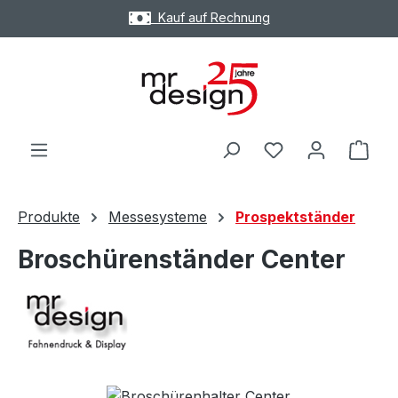
Kauf auf Rechnung
Zum Hauptinhalt springen
Ware
Produkte
Messesysteme
Prospektständer
Broschürenständer Center
Bildergalerie überspringen