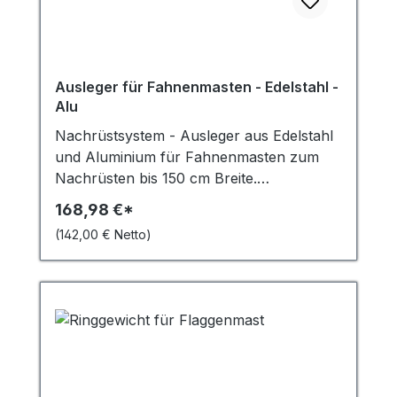
Ausleger für Fahnenmasten - Edelstahl -
Alu
Nachrüstsystem - Ausleger aus Edelstahl
und Aluminium für Fahnenmasten zum
Nachrüsten bis 150 cm Breite.
(kürzbar)Mit diesem Ausleger können
168,98 €*
normale Fahnenmasten so verwendet
(142,00 € Netto)
werden, dass die Fahne auch bei
Windstille voll sichtbar bleibt. Wenn Sie
auf der Suche nach Auslegern aus
Edelstahl oder Aluminium für
Fahnenmasten zum Nachrüsten bis zu
einer Breite von 150 cm sind, dann sind
Sie hier genau richtig. Ausleger sind eine
großartige Möglichkeit, um Ihre Fahne