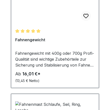
Durchschnittliche Bewertung von 5 von 5 Sternen
Fahnengewicht
Fahnengewicht mit 400g oder 700g Profi-
Qualität sind wichtige Zubehörteile zur
Sicherung und Stabilisierung von Fahnen
und Bannern. Sie fungieren als
Ab
16,01 €*
Kletterstoppgewicht, das heisst, sie
(13,45 € Netto)
verhindern, dass die Fahne oder das
Banner sich um den Fahnenmast wickelt.
In stürmischen Windverhältnissen spielen
sie eine entscheidende Rolle, indem sie das
Flattern der Fahne minimieren und