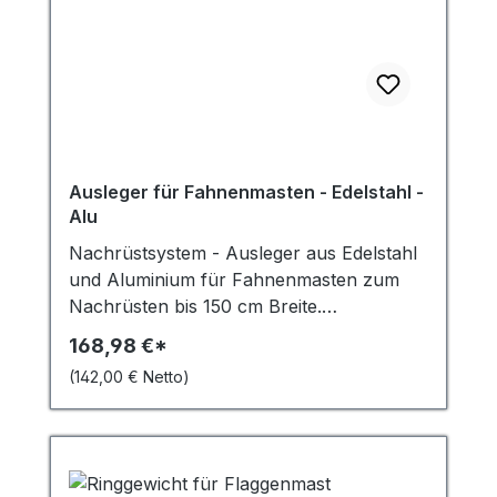
Ausleger für Fahnenmasten - Edelstahl -
Alu
Nachrüstsystem - Ausleger aus Edelstahl
und Aluminium für Fahnenmasten zum
Nachrüsten bis 150 cm Breite.
(kürzbar)Mit diesem Ausleger können
168,98 €*
normale Fahnenmasten so verwendet
(142,00 € Netto)
werden, dass die Fahne auch bei
Windstille voll sichtbar bleibt. Wenn Sie
auf der Suche nach Auslegern aus
Edelstahl oder Aluminium für
Fahnenmasten zum Nachrüsten bis zu