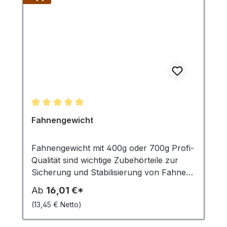
Durchschnittliche Bewertung von 5 von 5 Sternen
Fahnengewicht
Fahnengewicht mit 400g oder 700g Profi-
Qualität sind wichtige Zubehörteile zur
Sicherung und Stabilisierung von Fahnen
und Bannern. Sie fungieren als
Ab
16,01 €*
Kletterstoppgewicht, das heisst, sie
(13,45 € Netto)
verhindern, dass die Fahne oder das
Banner sich um den Fahnenmast wickelt.