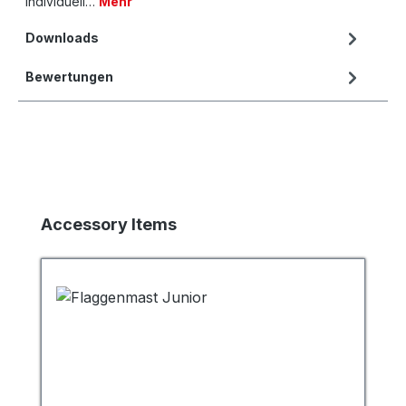
individuell…
Mehr
Downloads
Bewertungen
Produktgalerie überspringen
Accessory Items