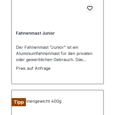
Fahnenmast Junior
Der Fahnenmast "Junior" ist ein
Aluminiumfahnenmast für den privaten
oder gewerblichen Gebrauch. Das
zylindrische Mastrohr ist
Preis auf Anfrage
in den Durchmessern 75, 90 und 100
mm und in den Höhen 5 bis 10
m erhältlich. Der Flaggenmast "Junior" ist
mit einer wartungsarmen Hissvorrichtung
mit Seilklampe ausgestattet, welche das
Tipp
Hissen Ihrer Fahnen unkompliziert und
einfach gestaltet. Der Fahnenmast ist