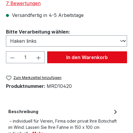
Durchschnittliche Bewertung von 4.93 von 5 Sternen
7 Bewertungen
Versandfertig in 4-5 Arbeitstage
auswählen
Bitte Verarbeitung wählen:
Produkt Anzahl: Gib den gewünschten We
In den Warenkorb
Zum Merkzettel hinzufügen
Produktnummer:
MRD10420
Beschreibung
– individuell für Verein, Firma oder privat Ihre Botschaft
im Wind: Lassen Sie Ihre Fahne in 150 x 100 cm