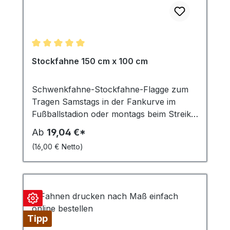
Durchschnittliche Bewertung von 5 von 5 Sternen
Stockfahne 150 cm x 100 cm
Schwenkfahne-Stockfahne-Flagge zum
Tragen Samstags in der Fankurve im
Fußballstadion oder montags beim Streik –
unsere Stabfahne werden nach Ihren
Ab
19,04 €*
Wünschen individuell bedruckt, zum
(16,00 € Netto)
Beispiel mit Ihrem Vereinswappen oder
Firmenlogo, in den Farben Ihres
Fußballclubs, mit Ihrem Slogan oder als
historische Wappenfahne.
Schwenkfahnen werden mit Hohlsaum Ø
2,5 cm zur Aufnahme eines Tragestocks
Tipp
konfektioniert. Der Stock wird einfach in