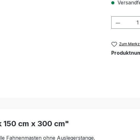
Versandfe
Produkt
Zum Merkze
Produktnu
k 150 cm x 300 cm"
lle Fahnenmasten ohne Auslegerstange.