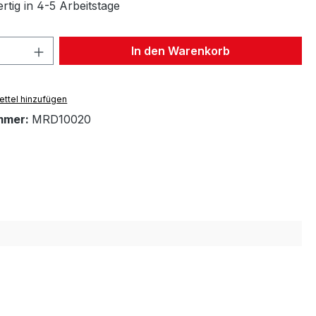
rtig in 4-5 Arbeitstage
 Anzahl: Gib den gewünschten Wert ein 
In den Warenkorb
ttel hinzufügen
mmer:
MRD10020