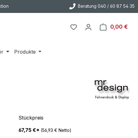
tion
Beratung 040 / 60 87 54 35
0,00 €
Ware
ör
Produkte
Stückpreis
67,75 €*
(56,93 € Netto)