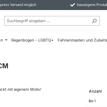
ress Versand möglich
hauseigene Produk
en
Regenbogen - LGBTQ+
Fahnenmasten und Zubeh
 CM
Anzahl
Bis
1