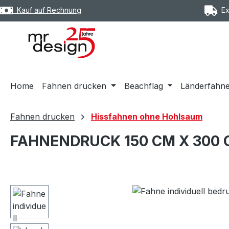
Kauf auf Rechnung
Exp
m Hauptinhalt springen
Zur Suche springen
Zur Hauptnavigation springen
Home
Fahnen drucken
Beachflag
Länderfahn
Fahnen drucken
Hissfahnen ohne Hohlsaum
FAHNENDRUCK 150 CM X 300
Bildergalerie überspringen