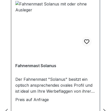
Aluminium-Fahnenmasten - Edelstahl-
Fahnenmasten - GFK-Fahnenmasten Bitte
achten Sie auf den richtigen
Mastdurchmesser.
Fahnenmast Solanus
Der Fahnenmast "Solanus" besitzt ein
optisch ansprechendes ovales Profil und
ist ideal um Ihre Werbeflaggen von ihrer
besten Seite zu zeigen. Der silbereloxierte
Preis auf Anfrage
Aluminiummast (Ø 160 x 130 mm) ist in
den Größen 6 bis 12 m verfügbar.