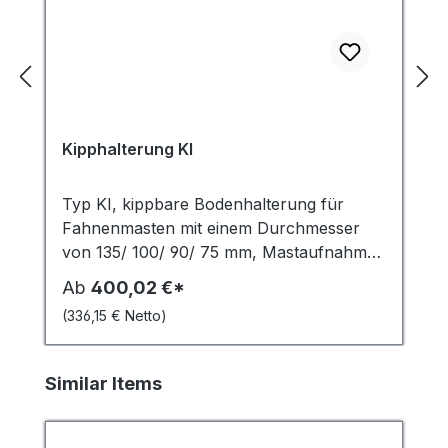
Kipphalterung KI
Typ KI, kippbare Bodenhalterung für
Fahnenmasten mit einem Durchmesser
von 135/ 100/ 90/ 75 mm, Mastaufnahme
innen Bodenhalterung mit Kippfunktion
Ab
400,02 €*
Einfaches und komfortables Aufrichten
(336,15 € Netto)
und Legen des Fahnenmastes Erhöhte
statische Belastbarkeit durch
innenliegende Stahlrohrverstärkung
Produktgalerie überspringen
Similar Items
Präzise Justierung des Mastes durch
Verschraubung möglich Mastneigung bis
5° einstellbar Passende Fahnenmasten: -