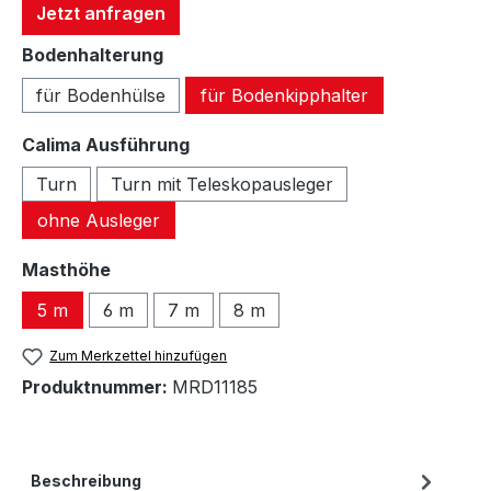
Jetzt anfragen
auswählen
Bodenhalterung
für Bodenhülse
für Bodenkipphalter
auswählen
Calima Ausführung
Turn
Turn mit Teleskopausleger
ohne Ausleger
auswählen
Masthöhe
5 m
6 m
7 m
8 m
Zum Merkzettel hinzufügen
Produktnummer:
MRD11185
Beschreibung