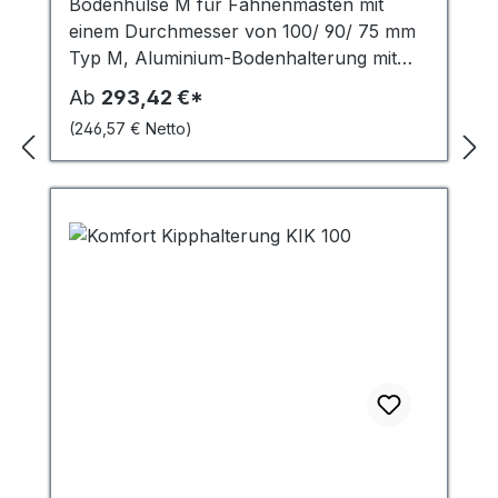
Bodenhülse M für Fahnenmasten mit
einem Durchmesser von 100/ 90/ 75 mm
Typ M, Aluminium-Bodenhalterung mit
Exzenter-Mastjustierung Bodenhalterung
Ab
293,42 €*
Typ M mit Schwingungsdämpfer für
(246,57 € Netto)
zylindrische Fahnenmasten mit
Mastfußaußendurchmesser: 100/ 90/ 75
mm Einpressteil Höhe: ca 700 mm,
Außendurchmesser: ca 180 mm
Mastausrichtung bis 5° justierbar
Dämpfung durch Kunststoff-Excenterring
Exzenterring und Halbschalen verhindern
Verdrehen des Masten Bei Nichtnutzung
der Bodenhülse kann Öffnung mit
Gussdeckel verschlossen werden Auch
für Transparentanlagen geeignet Gewicht
ca. 9,5 kg Lieferumfang: Bodenhülse M
Justierwerkzeug Abdeckung Bitte achten
Sie auf den richtigen Mastdurchmesser.