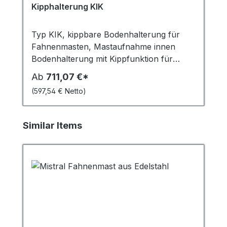
Kipphalterung KIK
Typ KIK, kippbare Bodenhalterung für
Fahnenmasten, Mastaufnahme innen
Bodenhalterung mit Kippfunktion für
Masten mit einem Durchmesser von 135/
Ab
711,07 €*
100/ 90 mm Über alle 4 Seiten kippbar,
(597,54 € Netto)
durch versetzbares Scharnier Einfaches
und komfortables Aufrichten und Legen
des Fahnenmastes Erhöhte statische
Produktgalerie überspringen
Similar Items
Belastbarkeit durch innenliegende
Stahlrohrverstärkung Präzises Justierung
des Mastes durch Verschraubung möglich
Mastneigung bis 5° einstellbar
Kippunterteil kann angepflastert bzw.
unterpflastert werden Inkl.
Entwässerungsrohr Verlängertes
Stahlrohr für höhere statische