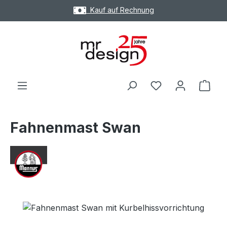
Kauf auf Rechnung
Zum Hauptinhalt springen
Ware
Fahnenmast Swan
Bildergalerie überspringen