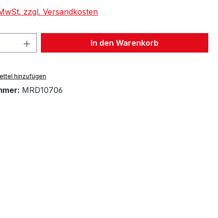
. MwSt. zzgl. Versandkosten
 Anzahl: Gib den gewünschten Wert ein 
In den Warenkorb
ttel hinzufügen
mmer:
MRD10706