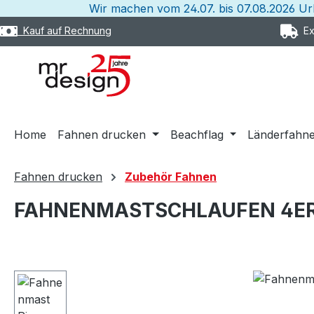
Wir machen vom 24.07. bis 07.08.2026 U
m Hauptinhalt springen
Zur Suche springen
Zur Hauptnavigation springen
Kauf auf Rechnung
Exp
Home
Fahnen drucken
Beachflag
Länderfahn
Fahnen drucken
Zubehör Fahnen
FAHNENMASTSCHLAUFEN 4ER
Bildergalerie überspringen