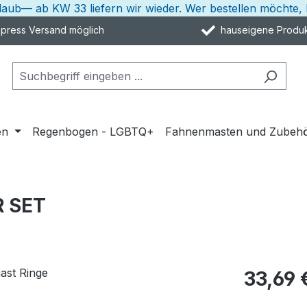
rlaub— ab KW 33 liefern wir wieder. Wer bestellen möcht
ress Versand möglich
hauseigene Produk
en
Regenbogen - LGBTQ+
Fahnenmasten und Zubeh
 SET
33,69 