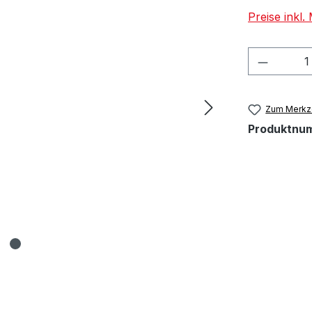
Preise inkl
Produkt
Zum Merkze
Produktnu