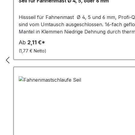
langanhaltendes und sorgenfreies Fahnenvergnüg
Seil für Fahnenmast Ø 4, 5, oder 6 mm
Hissseil für Fahnenmast Ø 4, 5 und 6 mm, Profi-Q
sind vom Umtausch ausgeschlossen. 16-fach gefl
Mantel in Klemmen Niedrige Dehnung durch thermo
Ab
2,11 €*
(1,77 € Netto)