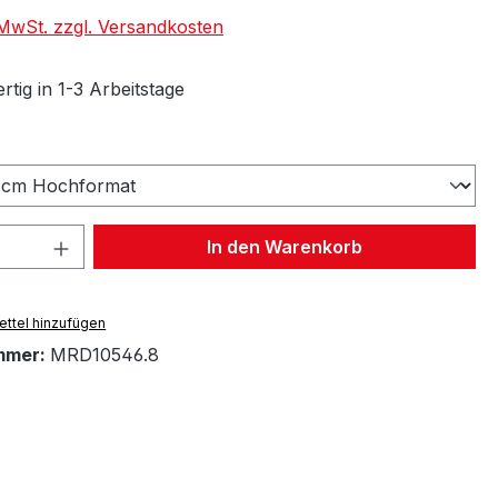
. MwSt. zzgl. Versandkosten
tig in 1-3 Arbeitstage
wählen
 Anzahl: Gib den gewünschten Wert ein 
In den Warenkorb
ttel hinzufügen
mmer:
MRD10546.8