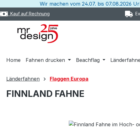
Wir machen vom 24.07. bis 07.08.2026 U
m Hauptinhalt springen
Zur Suche springen
Zur Hauptnavigation springen
Kauf auf Rechnung
Exp
Home
Fahnen drucken
Beachflag
Länderfahn
Länderfahnen
Flaggen Europa
FINNLAND FAHNE
Bildergalerie überspringen