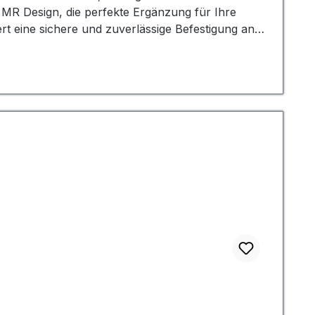
rt eine sichere und zuverlässige Befestigung an
 und verhindert ein lästiges Verhaken oder
igartige Anpassbarkeit. Mit ihrem praktischen
kürzen, sodass sie für Masten unterschiedlicher
e Schlaufe ist dabei nicht nur extrem vielseitig
Regen oder Sonneneinstrahlung, und somit eine
iche Spezialanfertigungen, da die MRD
ällig aber effektiv in das Gesamtbild ein,
 einfache Handhabung ermöglicht auch
ändliche Knoten! Mit der MRD
ästhetischen Aspekt konzentrieren. Diese
 ihre einfache und schnelle Anbringung und die
, Veranstaltungen oder gewerbliche Anwendungen.
ollen Investition für alle, die Wert auf
Langlebigkeit, für alle, die eine zuverlässige und
RD! Profitieren Sie von der hohen
it der Fahnenmastschlaufe für ein