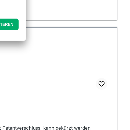
e besser geeignet sind. Beide kommen in einer
ht sie zu einer äußerst vielseitigen und
 dieser Fahnengewichte ist ihre geringe
der klicken können, wenn sie gegen den Fahnenmast
n Lärmbelästigung ein Anliegen sein könnte. Diese
 sie gefüllt und geformt sind. Sie können mit
 diese an Ort und Stelle zu halten.
t Patentverschluss, kann gekürzt werden