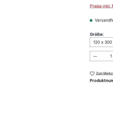
Preise inkl
Versandfer
aus
Größe:
Produkt
Zum Merkze
Produktnu