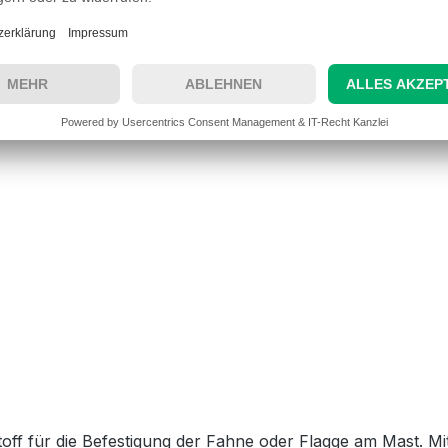
 700g schweren Gewichte für größere Fahnen ab 6 m² Fläch
 und eignen sich für alle normalen Fahnengrößen. Dies mac
sicher und stilvoll präsentieren möchte. Ein weiterer Vorteil
eren Arten aus Hartkunststoff oder Metall, die klirren o
che. Dies macht sie zu einer guten Wahl für Orte, an dene
ichnet, was auf die Art und Weise zurückzuführen ist, wie
 der Fahne oder am Banner befestigt werden, um zu helfen,
ff für die Befestigung der Fahne oder Flagge am Mast. Mi