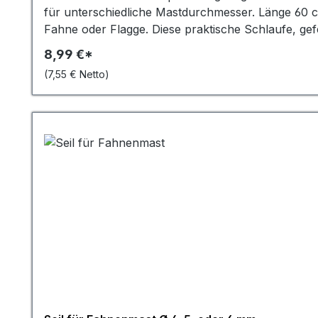
für unterschiedliche Mastdurchmesser. Länge 60 cmEntdecken Sie die hochwertige Fahnenmastschlaufe von MR Design, die perfekte Ergänzung für Ihre
Fahne oder Flagge. Diese praktische Schlaufe, gefe
Ihrem Fahnenmast. Der innovative Führungsring so
8,99 €*
Verklemmen. Im Gegensatz zu herkömmlichen Lösun
(7,55 € Netto)
Patentverschluss können Sie die Länge der Schla
Größen perfekt geeignet ist. Die 50 cm Gesamtlänge
und an diverse Mastgrößen anpassbar, sondern au
langlebige Investition für Ihren Fahnenbedarf. S
Fahnenmastschlaufe sich perfekt an nahezu jede Situ
wodurch Ihre Flagge perfekt zur Geltung kommt u
unerfahrenen Nutzern eine schnelle und proble
Fahnenmastschlaufe haben Sie Ihre Flagge im Han
praktische Schlaufe aus hochqualitativem Kunststo
jahrelange Langlebigkeit – die perfekte Wahl für
Die Kombination aus funktionalem Design und robus
Zuverlässigkeit und Langlebigkeit legen. Entdecken 
einfach zu handhabende Lösung für die Befestigun
Widerstandsfähigkeit der Schlaufe gegen UV-Strah