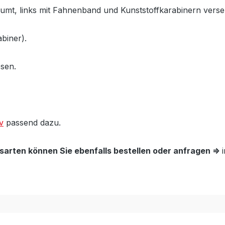
esäumt, links mit Fahnenband und Kunststoffkarabinern ver
biner).
ösen.
v
passend dazu.
arten können Sie ebenfalls bestellen oder anfragen =>