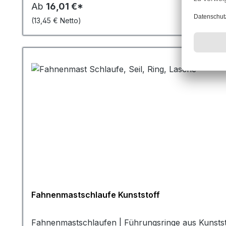
für kleinere bis mittelgroße Fahnen, während die
Ab
16,01 €*
Vielzahl von Fahnen und Bannergrößen zum Einsatz
(13,45 € Netto)
praktischen Investition für jeden, der seine Fahne 
Geräuschentwicklung. Im Gegensatz zu einigen and
schlagen, produzieren diese Gewichte kaum Geräus
Fahnengewichte werden oft auch als Sandsäcke beze
Sand oder ähnlichem Material gefüllt und dann an
Fahnenmastschlaufe Kunststoff
Fahnenmastschlaufen | Führungsringe aus Kunststo