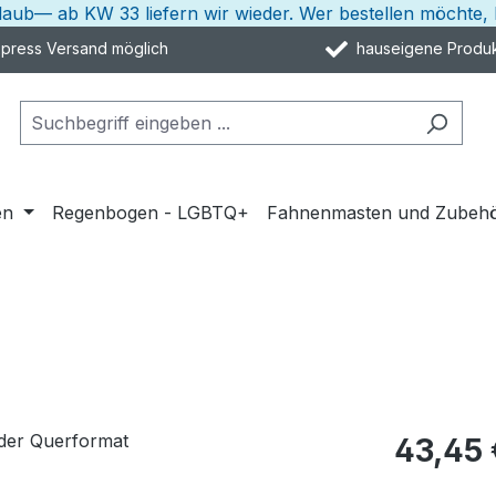
rlaub— ab KW 33 liefern wir wieder. Wer bestellen möcht
ress Versand möglich
hauseigene Produk
en
Regenbogen - LGBTQ+
Fahnenmasten und Zubeh
43,45 