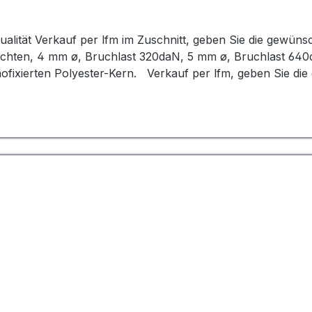
en!
ualität Verkauf per lfm im Zuschnitt, geben Sie die gewün
ochten, 4 mm ø, Bruchlast 320daN, 5 mm ø, Bruchlast 640
fixierten Polyester-Kern. Verkauf per lfm, geben Sie die