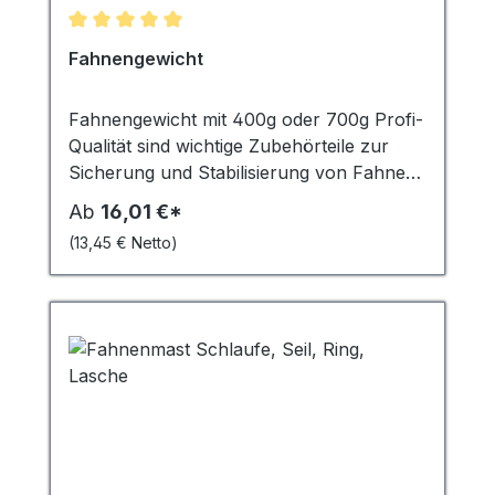
Durchschnittliche Bewertung von 5 von 5 Sternen
Fahnengewicht
Fahnengewicht mit 400g oder 700g Profi-
Qualität sind wichtige Zubehörteile zur
Sicherung und Stabilisierung von Fahnen
und Bannern. Sie fungieren als
Ab
16,01 €*
Kletterstoppgewicht, das heisst, sie
(13,45 € Netto)
verhindern, dass die Fahne oder das
Banner sich um den Fahnenmast wickelt.
In stürmischen Windverhältnissen spielen
sie eine entscheidende Rolle, indem sie das
Flattern der Fahne minimieren und
verhindern, dass diese zerrissen wird oder
wegfliegt. Die Gewichte mit 400g sind ideal
für kleinere bis mittelgroße Fahnen,
während die 700g schweren Gewichte für
größere Fahnen ab 6 m² Fläche besser