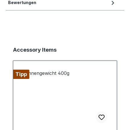
Bewertungen
Produktgalerie überspringen
Accessory Items
Tipp