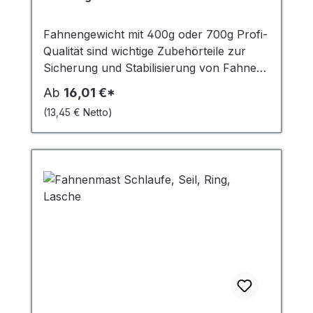
Fahnengewicht mit 400g oder 700g Profi-
Qualität sind wichtige Zubehörteile zur
Sicherung und Stabilisierung von Fahnen
und Bannern. Sie fungieren als
Ab
16,01 €*
Kletterstoppgewicht, das heisst, sie
(13,45 € Netto)
verhindern, dass die Fahne oder das
Banner sich um den Fahnenmast wickelt.
In stürmischen Windverhältnissen spielen
sie eine entscheidende Rolle, indem sie das
Flattern der Fahne minimieren und
verhindern, dass diese zerrissen wird oder
wegfliegt. Die Gewichte mit 400g sind ideal
für kleinere bis mittelgroße Fahnen,
während die 700g schweren Gewichte für
größere Fahnen ab 6 m² Fläche besser
geeignet sind. Beide kommen in einer
Vielzahl von Fahnen und Bannergrößen