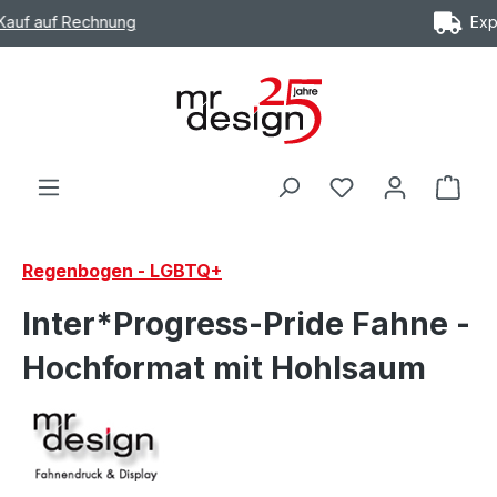
Express Versand möglich
Zum Hauptinhalt springen
Ware
Regenbogen - LGBTQ+
Inter*Progress-Pride Fahne -
Hochformat mit Hohlsaum