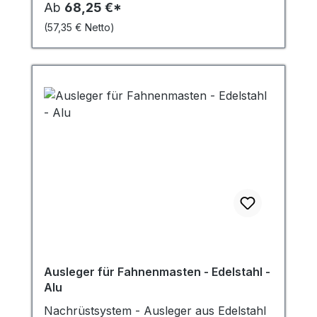
Ab
68,25 €*
Langlebigkeit, für alle, die eine
(57,35 € Netto)
zuverlässige und einfach zu handhabende
Lösung für die Befestigung ihrer Flaggen
suchen – Vertrauen Sie auf Qualität von
MRD! Profitieren Sie von der hohen
Widerstandsfähigkeit der Schlaufe gegen
UV-Strahlung und widrige
Witterungsbedingungen und sorgen Sie
mit der Fahnenmastschlaufe für ein
langanhaltendes und sorgenfreies
Fahnenvergnügen!
Ausleger für Fahnenmasten - Edelstahl -
Alu
Nachrüstsystem - Ausleger aus Edelstahl