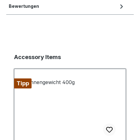
Bewertungen
Produktgalerie überspringen
Accessory Items
Tipp