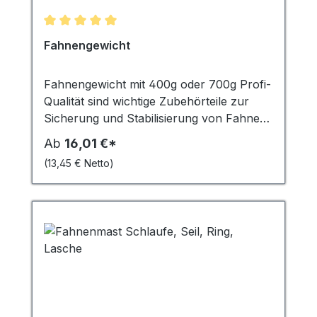
Durchschnittliche Bewertung von 5 von 5 Sternen
Fahnengewicht
Fahnengewicht mit 400g oder 700g Profi-
Qualität sind wichtige Zubehörteile zur
Sicherung und Stabilisierung von Fahnen
und Bannern. Sie fungieren als
Ab
16,01 €*
Kletterstoppgewicht, das heisst, sie
(13,45 € Netto)
verhindern, dass die Fahne oder das
Banner sich um den Fahnenmast wickelt.
In stürmischen Windverhältnissen spielen
sie eine entscheidende Rolle, indem sie das
Flattern der Fahne minimieren und
verhindern, dass diese zerrissen wird oder
wegfliegt. Die Gewichte mit 400g sind ideal
für kleinere bis mittelgroße Fahnen,
während die 700g schweren Gewichte für