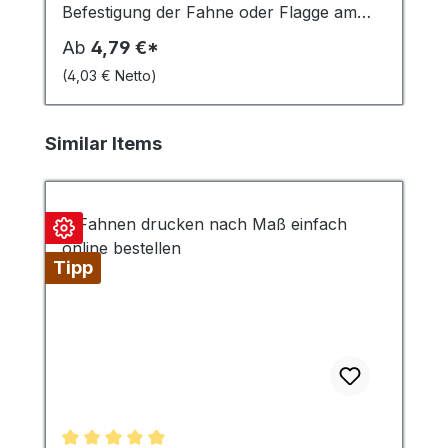
Befestigung der Fahne oder Flagge am
Mast. 42 cm lang, Seildurchmesser 4 mm.
Ab
4,79 €*
Für Masten bis 100 mm Durchmesser.
(4,03 € Netto)
Wahlweise: Fahnenmastschlaufe per
Stück, 4er Set, 5er Set, mit
Fahnengewicht 400 g.
Produktgalerie überspringen
Similar Items
Tipp