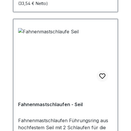
(33,54 € Netto)
Polyester. Breite 20/35 cm Höhe ab 50
cm bis 200 cm. Für die öffentliche/private
Beflaggung aufgrund eines Trauerfalls
sowie am Volkstrauertag und am
Gedenktag 27. Januar werden die
Hissfahnen auf Halbmast gezogen bzw.
alternativ mit einem Trauerflor versehen.
Fahnenmastschlaufen - Seil
Fahnenmastschlaufen Führungsring aus
hochfestem Seil mit 2 Schlaufen für die