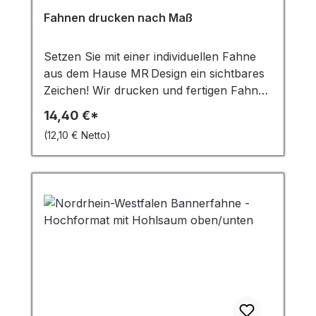
Durchschnittliche Bewertung von 4.94 von 5 Ster
Fahnen drucken nach Maß
Setzen Sie mit einer individuellen Fahne
aus dem Hause MR Design ein sichtbares
Zeichen! Wir drucken und fertigen Fahnen
exakt nach Ihren Vorgaben – in jeder
14,40 €*
Größe, mit brillanter Farbwiedergabe,
(12,10 € Netto)
langlebigem Material und professioneller
Verarbeitung. Ideal für Unternehmen,
Vereine oder Veranstaltungspromotion.
Ihre Vorteile auf einen Blick
Maßanfertigung in jeder Größe & Form
Wetterfest, UV‑beständig & B1 zertifiziert
4C‑Sublimationsdruck – brillante,
beidseitig sichtbare Farben Nachhaltige
Materialoption (RE‑Flag aus recyceltem PE
T) Produktion
& Konfektionierung in Deutschland