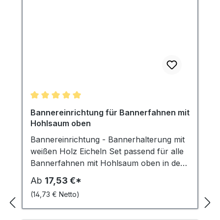
Bannerfahnen bestellbar.
Durchschnittliche Bewertung von 5 von 5 Sternen
Bannereinrichtung für Bannerfahnen mit
Hohlsaum oben
Bannereinrichtung - Bannerhalterung mit
weißen Holz Eicheln Set passend für alle
Bannerfahnen mit Hohlsaum oben in den
Breiten 80 cm, 100 cm, 120 cm, 150 cm,
Ab
17,53 €*
200 cm. Das Set beinhaltet einen Holzstab
(14,73 € Netto)
Ø 28 mm, beidseitig mit zwei
Abschlusseicheln aus weiß lackiertem