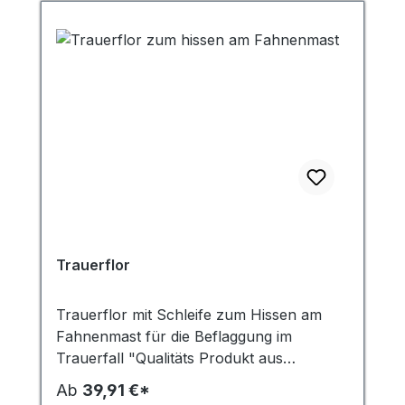
Holz, zwei Ringschrauben und eine
Schnur mit Haken zum Aufhängen.
Trauerflor
Trauerflor mit Schleife zum Hissen am
Fahnenmast für die Beflaggung im
Trauerfall "Qualitäts Produkt aus
hauseigener Produktion". Genäht aus
Ab
39,91 €*
schwarzem Fahnenstoff 110G/m², 100 %