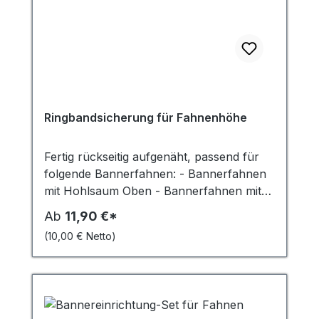
Ringbandsicherung für Fahnenhöhe
Fertig rückseitig aufgenäht, passend für
folgende Bannerfahnen: - Bannerfahnen
mit Hohlsaum Oben - Bannerfahnen mit
Hohlsaum Oben / Unten Die
Ab
11,90 €*
Ringbandsicherung wird Mittig und
(10,00 € Netto)
Rückseitig aufgenäht um ein Aufwehen zu
verhindern. 4 cm breit alle 21,5 cm ein
Metall-Ring Bitte wählen Sie die
Fahnenhöhe und die Anzahl der Fahnen
aus. Der Artikel ist nur in Verbindung mit