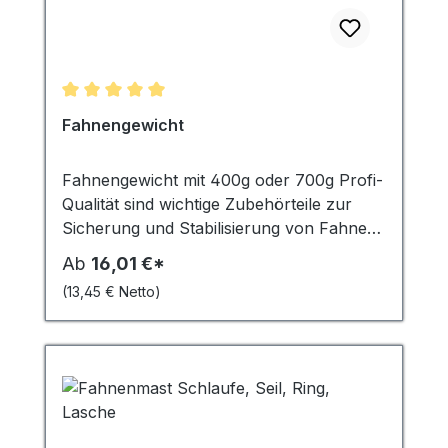
Durchschnittliche Bewertung von 5 von 5 Sternen
Fahnengewicht
Fahnengewicht mit 400g oder 700g Profi-
Qualität sind wichtige Zubehörteile zur
Sicherung und Stabilisierung von Fahnen
und Bannern. Sie fungieren als
Ab
16,01 €*
Kletterstoppgewicht, das heisst, sie
(13,45 € Netto)
verhindern, dass die Fahne oder das
Banner sich um den Fahnenmast wickelt.
In stürmischen Windverhältnissen spielen
sie eine entscheidende Rolle, indem sie das
Flattern der Fahne minimieren und
verhindern, dass diese zerrissen wird oder
wegfliegt. Die Gewichte mit 400g sind ideal