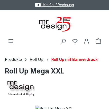
Kauf auf Rechnung
Zum Hauptinhalt springen
Ware
Produkte
Roll Up
Roll Up mit Bannerdruck
Roll Up Mega XXL
Bildergalerie überspringen