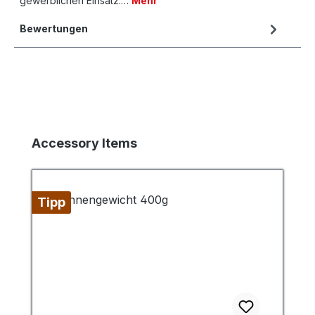
gewerblichen Einsatz.…
Mehr
Bewertungen
Produktgalerie überspringen
Accessory Items
Tipp