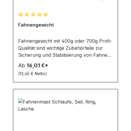
Durchschnittliche Bewertung von 5 von 5 Sternen
Fahnengewicht
Fahnengewicht mit 400g oder 700g Profi-
Qualität sind wichtige Zubehörteile zur
Sicherung und Stabilisierung von Fahnen
und Bannern. Sie fungieren als
Ab
16,01 €*
Kletterstoppgewicht, das heisst, sie
(13,45 € Netto)
verhindern, dass die Fahne oder das
Banner sich um den Fahnenmast wickelt.
In stürmischen Windverhältnissen spielen
sie eine entscheidende Rolle, indem sie das
Flattern der Fahne minimieren und
verhindern, dass diese zerrissen wird oder
wegfliegt. Die Gewichte mit 400g sind ideal
für kleinere bis mittelgroße Fahnen,