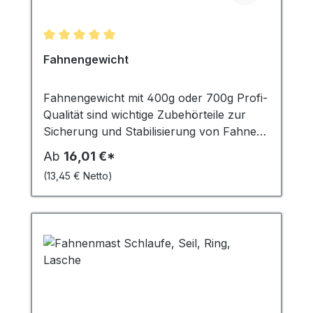
Durchschnittliche Bewertung von 5 von 5 Sternen
Fahnengewicht
Fahnengewicht mit 400g oder 700g Profi-
Qualität sind wichtige Zubehörteile zur
Sicherung und Stabilisierung von Fahnen
und Bannern. Sie fungieren als
Ab
16,01 €*
Kletterstoppgewicht, das heisst, sie
(13,45 € Netto)
verhindern, dass die Fahne oder das
Banner sich um den Fahnenmast wickelt.
In stürmischen Windverhältnissen spielen
sie eine entscheidende Rolle, indem sie das
Flattern der Fahne minimieren und
verhindern, dass diese zerrissen wird oder
wegfliegt. Die Gewichte mit 400g sind ideal
für kleinere bis mittelgroße Fahnen,